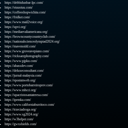
https://debbidunbar-lpc.com/
https://stuustuu.com/
https://coffeeshopwichita.com/
https://fridker.com/
https://www.mail2voice.org/
https://upvi.org/
https://mediaevaliamericana.org/
https://browncountycountryclub.com/
https://nationalscienceolympiad2024.org/
https://mavensidd.com/
https://www.groveavepiano.com/
https://ricksaezphotography.com/
https://www.pjpku.com/
https://abassdev.com/
https://deluxeconsultant.com/
https://jurnal-malaysia.com/
https://epommweb.org/
https://www.portobarreiroprev.com/
https://www.mhcci.org/
https://upacristosantateresa.com/
https://ipemka.com/
https://www.californiaburritoco.com/
https://trzeciadroga.org/
https://www.sg2024.org/
https://w3helper.com/
https://gwxshields.com/