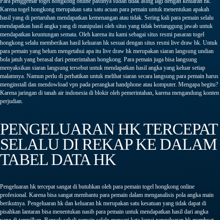
Para penggemar togel hongkong online pastinya sudah tidak asing lagi dengan keluaran hk.
Karena togel hongkong merupakan satu satu acuan para pemain untuk menentukan apakah
hasil yang di pertaruhan mendapatkan kemenangan atau tidak. Sering kali para pemain selalu
mendapatkan hasil angka yang di manipulasi oleh situs yang tidak bertanggung jawab untuk
mendapatkan keuntungan semata. Oleh karena itu kami sebagai situs resmi pasaran togel
hongkong selalu memberikan hasil keluaran hk sesuai dengan situs resmi live draw hk. Untuk
para pemain yang belum mengetahui apa itu live draw hk merupakan siaran langsung undian
bola jatuh yang berasal dari pemerintahan hongkong. Para pemain juga bisa langsung
menyaksikan siaran langsung tersebut untuk mendapatkan hasil angka yang keluar setiap
malamnya. Namun perlu di perhatikan untuk melihat siaran secara langsung para pemain harus
menginstall dan mendowload vpn pada perangkat handphone atau komputer. Mengapa begitu?
Karena jaringan di tanah air indonesia di blokir oleh pemerintahan, karena mengandung konten
perjudian.
PENGELUARAN HK TERCEPAT
SELALU DI REKAP KE DALAM
TABEL DATA HK
Pengeluaran hk tercepat sangat di butuhkan oleh para pemain togel hongkong online
profesional. Karena bisa sangat membantu para pemain dalam menganalisis pola angka main
berikutnya. Pengeluaran hk dan keluaran hk merupakan satu kesatuan yang tidak dapat di
pisahkan lantaran bisa menentukan nasib para pemain untuk mendapatkan hasil dari angka