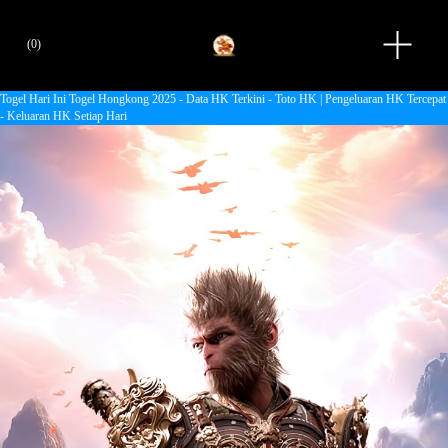
O
(
0
)
p
e
n
M
Togel Hari Ini
Togel Hongkong 2025 - Data HK Terkini - Toto HK | Pengeluaran HK Tercepat
e
n
- Keluaran HK Setiap Hari
u