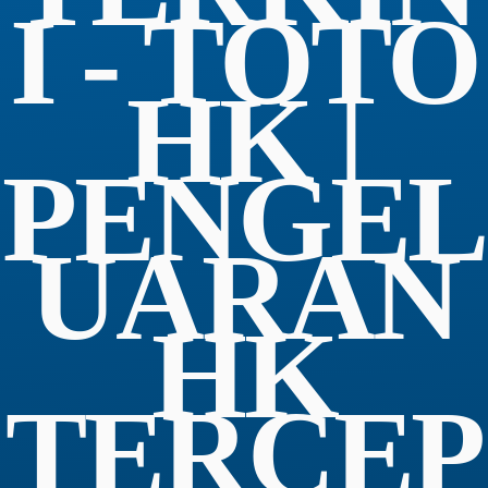
I - TOTO
HK |
PENGEL
UARAN
HK
TERCEP